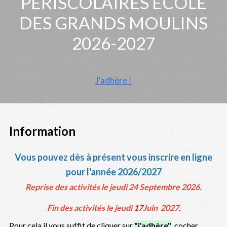
PÉRISCOLAIRES ECOLE
DES GRANDS MOULINS
2026-2027
J'adhère !
Information
Vous pouvez dès à présent vous inscrire en ligne
pour l'année 2026/2027
Reprise des activités le jeudi 24 Septembre 2026.
Fin
des
activités
le
jeudi
17
Juin
2027
.
Pour cela il vous suffit de cliquer sur
"j'adhère"
,
cocher