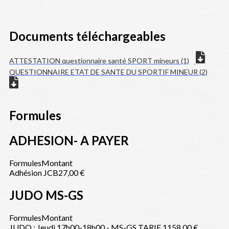
Documents téléchargeables
ATTESTATION questionnaire santé SPORT mineurs (1)
QUESTIONNAIRE ETAT DE SANTE DU SPORTIF MINEUR (2)
Formules
ADHESION- A PAYER
Formules
Montant
Adhésion JCB
27,00 €
JUDO MS-GS
Formules
Montant
JUDO : Jeudi 17h00-18h00 - MS-GS TARIF 1
158,00 €