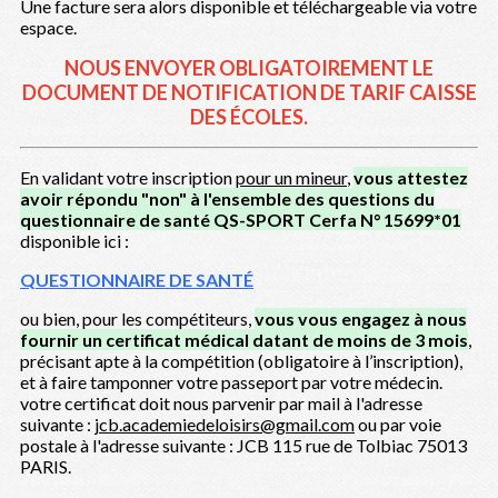
Une facture sera alors disponible et téléchargeable via votre
espace.
NOUS ENVOYER OBLIGATOIREMENT LE
DOCUMENT DE NOTIFICATION DE TARIF CAISSE
DES ÉCOLES.
En validant votre inscription
pour un mineur
,
vous attestez
avoir répondu "non" à l'ensemble des questions du
questionnaire de santé QS-SPORT Cerfa N° 15699*01
disponible ici :
QUESTIONNAIRE DE SANTÉ
ou bien, pour les compétiteurs,
vous vous engagez à nous
fournir un certificat médical datant de moins de 3 mois
,
précisant apte à la compétition (obligatoire à l’inscription),
et à faire tamponner votre passeport par votre médecin.
votre certificat doit nous parvenir par mail à l'adresse
suivante :
jcb.academiedeloisirs@gmail.com
ou par voie
postale à l'adresse suivante : JCB 115 rue de Tolbiac 75013
PARIS.