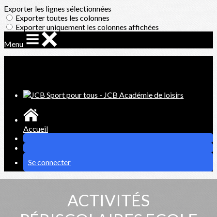
Exporter les lignes sélectionnées
Exporter toutes les colonnes
Exporter uniquement les colonnes affichées
Menu
Ajoutez un logo, un bouton, des réseaux sociaux
Cliquez pour éditer
Accueil
Se connecter
ACTIVITÉS