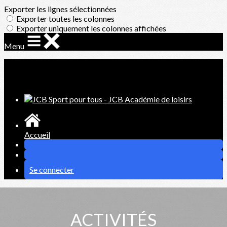
Exporter les lignes sélectionnées
Exporter toutes les colonnes
Exporter uniquement les colonnes affichées
Menu
Ajoutez un logo, un bouton, des réseaux sociaux
Cliquez pour éditer
Accueil
Se connecter
ACTIVITÉS